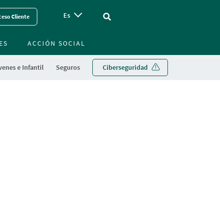
Es
Vinculo - Buscar en la web
eso Cliente
ES
ACCIÓN SOCIAL
enes e Infantil
Seguros
Ciberseguridad