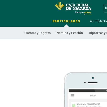
N
PARTICULARES
AUTÓNO
Cuentas y Tarjetas
Nómina y Pensión
Hipotecas y
Cargando
contenido,
por
favor
espere...