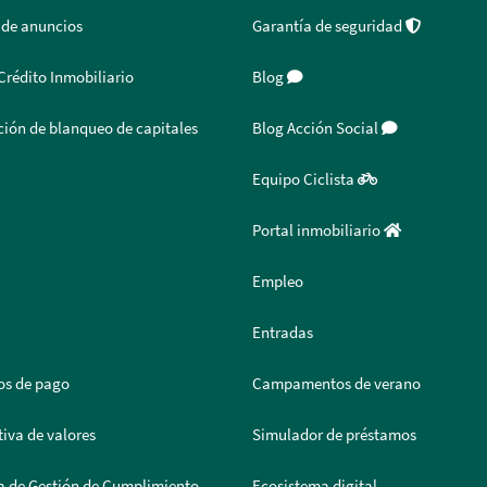
 de anuncios
Garantía de seguridad
Crédito Inmobiliario
Blog
ión de blanqueo de capitales
Blog Acción Social
Equipo Ciclista
Portal inmobiliario
Empleo
Entradas
os de pago
Campamentos de verano
iva de valores
Simulador de préstamos
a de Gestión de Cumplimiento
Ecosistema digital