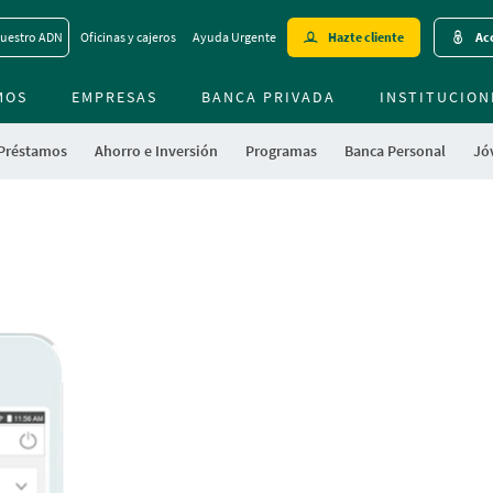
Skip
uestro ADN
Oficinas y cajeros
Ayuda Urgente
Hazte cliente
Acc
to
main
MOS
EMPRESAS
BANCA PRIVADA
contentt
INSTITUCION
 Préstamos
Ahorro e Inversión
Programas
Banca Personal
Jóv