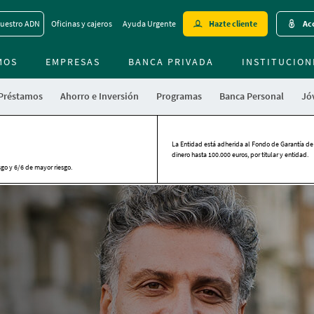
Skip
uestro ADN
Oficinas y cajeros
Ayuda Urgente
Hazte cliente
Acc
to
main
MOS
EMPRESAS
BANCA PRIVADA
contentt
INSTITUCION
 Préstamos
Ahorro e Inversión
Programas
Banca Personal
Jóv
La Entidad está adherida al Fondo de Garantía de
dinero hasta 100.000 euros, por titular y entidad.
sgo y 6/6 de mayor riesgo.