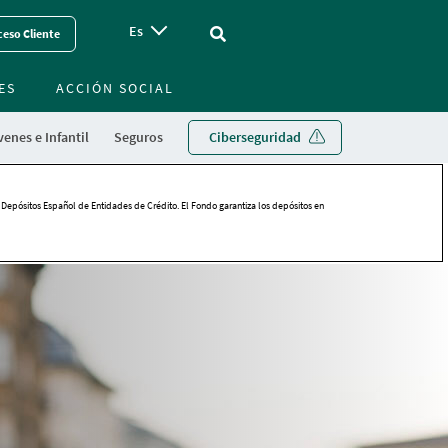
Es
Vinculo - Buscar en la web
eso Cliente
ES
ACCIÓN SOCIAL
enes e Infantil
Seguros
Ciberseguridad
 Depósitos Español de Entidades de Crédito. El Fondo garantiza los depósitos en