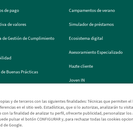
os de pago
Campamentos de verano
iva de valores
Simulador de préstamos
a de Gestión de Cumplimiento
Ecosistema digital
Asesoramiento Especializado
ilidad
Hazte cliente
 de Buenas Prácticas
Joven IN
 de Documentación
Solicitud de moneda extranjera
ropias y de terceros con las siguientes finalidades: Técnicas que permiten e
erencias en el sitio web. Estadísticas, que si lo autorizas, analizarán tu visit
 con la finalidad de analizar tu perfil, ofrecerte publicidad, personalizar lo
uede pulsar el botón CONFIGURAR y, para rechazar todas las cookies opci
dad de Google.
egal
Política de cookies
Protección de datos
Tipos de