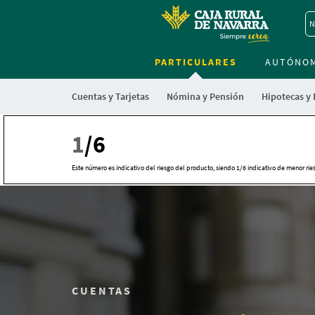
N
PARTICULARES
AUTÓNO
Cuentas y Tarjetas
Nómina y Pensión
Hipotecas y
1
/6
Este número es indicativo del riesgo del producto, siendo 1/6 indicativo de menor rie
CUENTAS