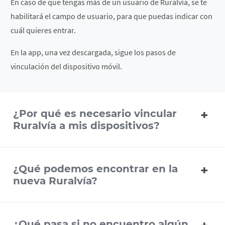
En caso de que tengas más de un usuario de Ruralvía, se te
Ruralvía?
recuperar en Ruralvía?
habilitará el campo de usuario, para que puedas indicar con
cuál quieres entrar.
¿Cómo consulto mis recibos
¿Has bloqueado el usuario de acceso?
domiciliados?
En la app, una vez descargada, sigue los pasos de
vinculación del dispositivo móvil.
¿Qué impuestos puedo pagar desde
Ruralvía?
¿Cómo se gestiona el pago de
¿Por qué es necesario vincular
Ruralvía a mis dispositivos?
nóminas?
¿Cómo se realiza una transferencia?
¿Qué podemos encontrar en la
nueva Ruralvía?
¿Qué pasa si no encuentro algún