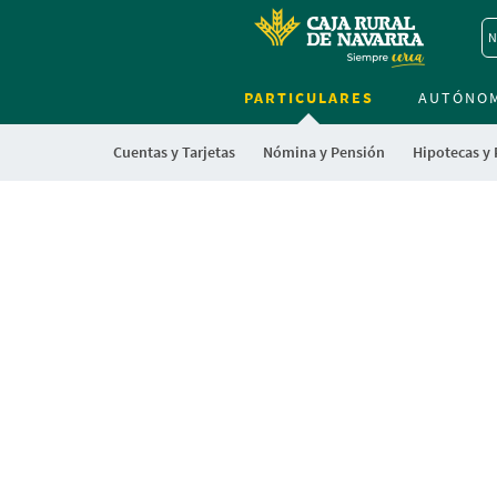
N
PARTICULARES
AUTÓNO
Cuentas y Tarjetas
Nómina y Pensión
Hipotecas y
Cargando
contenido,
por
favor
espere...