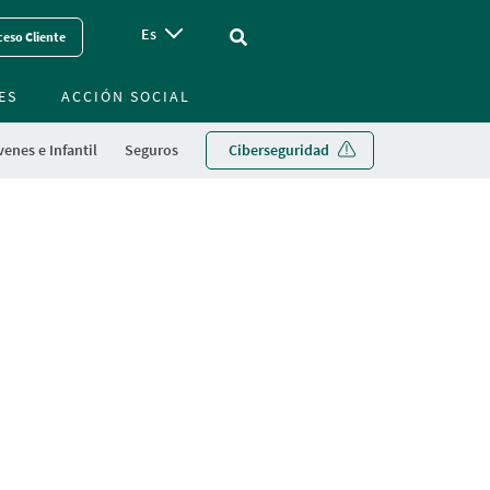
Es
Vinculo - Buscar en la web
eso Cliente
ES
ACCIÓN SOCIAL
enes e Infantil
Seguros
Ciberseguridad