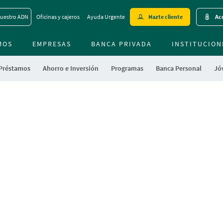
Skip
uestro ADN
Oficinas y cajeros
Ayuda Urgente
Hazte cliente
Acc
to
main
MOS
EMPRESAS
BANCA PRIVADA
contentt
INSTITUCION
 Préstamos
Ahorro e Inversión
Programas
Banca Personal
Jóv