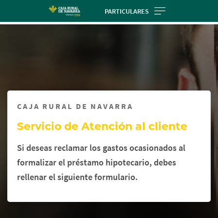
Skip
PARTICULARES
to
Cargando
main
contenido,
contentt
por
favor
espere...
CAJA RURAL DE NAVARRA
Servicio de Atención al cliente
Si deseas reclamar los gastos ocasionados al
formalizar el préstamo hipotecario, debes
rellenar el siguiente formulario.