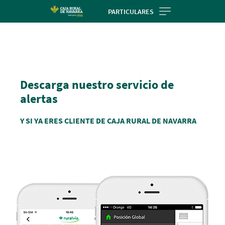
Skip
PARTICULARES
to
Cargando
main
contenido,
contentt
por
favor
espere...
Descarga nuestro servicio de
alertas
Y SI YA ERES CLIENTE DE CAJA RURAL DE NAVARRA