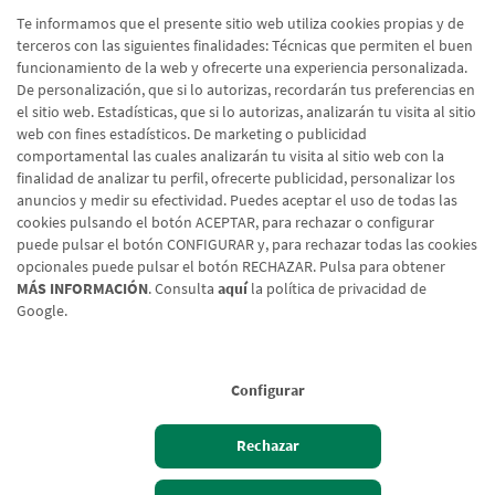
Te informamos que el presente sitio web utiliza cookies propias y de
terceros con las siguientes finalidades: Técnicas que permiten el buen
funcionamiento de la web y ofrecerte una experiencia personalizada.
De personalización, que si lo autorizas, recordarán tus preferencias en
el sitio web. Estadísticas, que si lo autorizas, analizarán tu visita al sitio
web con fines estadísticos. De marketing o publicidad
comportamental las cuales analizarán tu visita al sitio web con la
finalidad de analizar tu perfil, ofrecerte publicidad, personalizar los
anuncios y medir su efectividad. Puedes aceptar el uso de todas las
cookies pulsando el botón ACEPTAR, para rechazar o configurar
puede pulsar el botón CONFIGURAR y, para rechazar todas las cookies
opcionales puede pulsar el botón RECHAZAR. Pulsa para obtener
MÁS INFORMACIÓN
. Consulta
aquí
la política de privacidad de
Google.
Aviso legal
Política de cookies
Protección de datos
Tipos de cambio
© Caja Rural de Navarra, 2026. Todos los derechos reservados.
Configurar
Rechazar
Hazte cliente
Acceso cliente