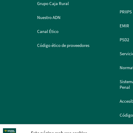
Grupo Caja Rural
PRIIPS
Nuestro ADN
EMIR
Canal Ético
PSD2
Código ético de proveedores
Servici
Normat
Sistem
Penal
Accesib
Código
Portal
Esta página web usa cookies