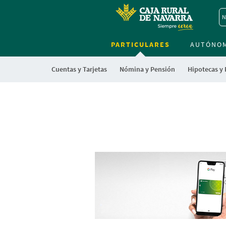
N
PARTICULARES
AUTÓNO
Cuentas y Tarjetas
Nómina y Pensión
Hipotecas y
Cargando
contenido,
por
favor
espere...