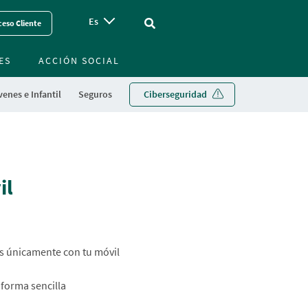
Es
Vinculo - Buscar en la web
eso Cliente
ES
ACCIÓN SOCIAL
enes e Infantil
Seguros
Ciberseguridad
il
s únicamente con tu móvil
 forma sencilla