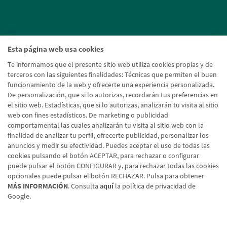
Esta página web usa cookies
Te informamos que el presente sitio web utiliza cookies propias y de
terceros con las siguientes finalidades: Técnicas que permiten el buen
funcionamiento de la web y ofrecerte una experiencia personalizada.
De personalización, que si lo autorizas, recordarán tus preferencias en
el sitio web. Estadísticas, que si lo autorizas, analizarán tu visita al sitio
web con fines estadísticos. De marketing o publicidad
comportamental las cuales analizarán tu visita al sitio web con la
finalidad de analizar tu perfil, ofrecerte publicidad, personalizar los
anuncios y medir su efectividad. Puedes aceptar el uso de todas las
cookies pulsando el botón ACEPTAR, para rechazar o configurar
puede pulsar el botón CONFIGURAR y, para rechazar todas las cookies
opcionales puede pulsar el botón RECHAZAR. Pulsa para obtener
MÁS INFORMACIÓN
. Consulta
aquí
la política de privacidad de
Google.
Aviso legal
Política de cookies
Protección de datos
Tipos de cambio
© Caja Rural de Navarra, 2026. Todos los derechos reservados.