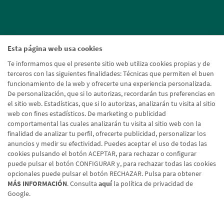
Esta página web usa cookies
Te informamos que el presente sitio web utiliza cookies propias y de
terceros con las siguientes finalidades: Técnicas que permiten el buen
funcionamiento de la web y ofrecerte una experiencia personalizada.
De personalización, que si lo autorizas, recordarán tus preferencias en
el sitio web. Estadísticas, que si lo autorizas, analizarán tu visita al sitio
web con fines estadísticos. De marketing o publicidad
comportamental las cuales analizarán tu visita al sitio web con la
finalidad de analizar tu perfil, ofrecerte publicidad, personalizar los
anuncios y medir su efectividad. Puedes aceptar el uso de todas las
cookies pulsando el botón ACEPTAR, para rechazar o configurar
puede pulsar el botón CONFIGURAR y, para rechazar todas las cookies
opcionales puede pulsar el botón RECHAZAR. Pulsa para obtener
MÁS INFORMACIÓN
. Consulta
aquí
la política de privacidad de
Google.
Aviso legal
Política de cookies
Protección de datos
Tipos de cambio
© Caja Rural de Navarra, 2026. Todos los derechos reservados.