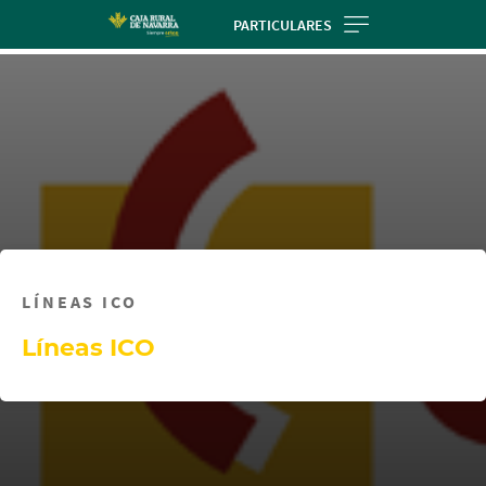
Skip
PARTICULARES
to
main
contentt
LÍNEAS ICO
Líneas ICO