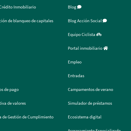
Crédito Inmobiliario
Blog
ión de blanqueo de capitales
Blog Acción Social
Equipo Ciclista
Portal inmobiliario
Empleo
Entradas
os de pago
Campamentos de verano
iva de valores
Simulador de préstamos
a de Gestión de Cumplimiento
Ecosistema digital
Asesoramiento Especializado