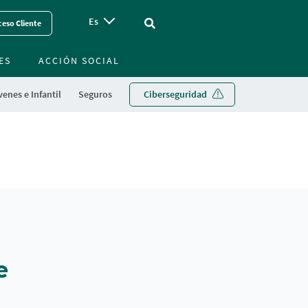
Es
Vinculo - Buscar en la web
eso Cliente
ES
ACCIÓN SOCIAL
enes e Infantil
Seguros
Ciberseguridad
e