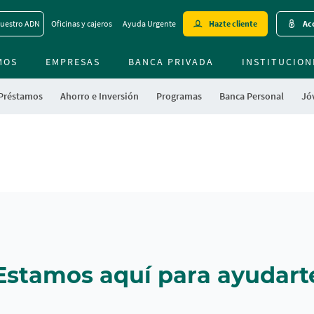
Skip
uestro ADN
Oficinas y cajeros
Ayuda Urgente
Hazte cliente
Acc
to
main
MOS
EMPRESAS
BANCA PRIVADA
contentt
INSTITUCION
 Préstamos
Ahorro e Inversión
Programas
Banca Personal
Jóv
Estamos aquí para ayudart