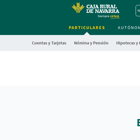
N
PARTICULARES
AUTÓNO
Cuentas y Tarjetas
Nómina y Pensión
Hipotecas y
Cargando
contenido,
Cargando
por
contenido,
favor
por
espere...
favor
espere...