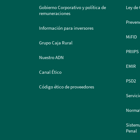
Gobierno Corporativo y política de
Ley de 
remuneraciones
Prevenc
Información para inversores
MiFID
Grupo Caja Rural
PRIIPS
Nuestro ADN
EMIR
Canal Ético
PSD2
Código ético de proveedores
Servici
Normat
Sistem
Penal