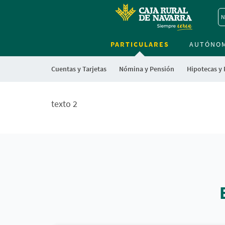
N
PARTICULARES
AUTÓNO
Cuentas y Tarjetas
Nómina y Pensión
Hipotecas y
Cargando
contenido,
texto 2
por
favor
espere...