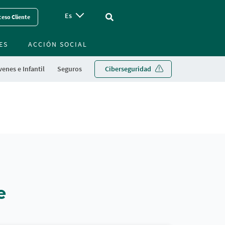
Es
Vinculo - Buscar en la web
eso Cliente
ES
ACCIÓN SOCIAL
enes e Infantil
Seguros
Ciberseguridad
e