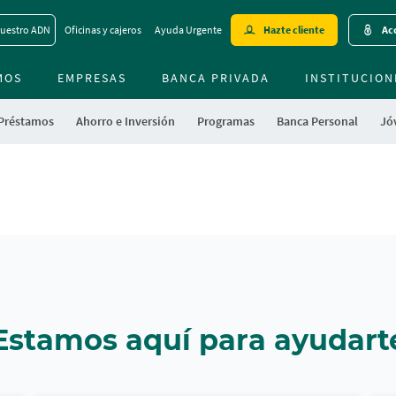
Skip
uestro ADN
Oficinas y cajeros
Ayuda Urgente
Hazte cliente
Acc
to
main
MOS
EMPRESAS
BANCA PRIVADA
contentt
INSTITUCION
 Préstamos
Ahorro e Inversión
Programas
Banca Personal
Jóv
Estamos aquí para ayudart