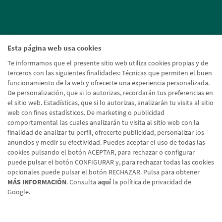
Esta página web usa cookies
Te informamos que el presente sitio web utiliza cookies propias y de
terceros con las siguientes finalidades: Técnicas que permiten el buen
funcionamiento de la web y ofrecerte una experiencia personalizada.
De personalización, que si lo autorizas, recordarán tus preferencias en
el sitio web. Estadísticas, que si lo autorizas, analizarán tu visita al sitio
web con fines estadísticos. De marketing o publicidad
comportamental las cuales analizarán tu visita al sitio web con la
finalidad de analizar tu perfil, ofrecerte publicidad, personalizar los
anuncios y medir su efectividad. Puedes aceptar el uso de todas las
cookies pulsando el botón ACEPTAR, para rechazar o configurar
puede pulsar el botón CONFIGURAR y, para rechazar todas las cookies
opcionales puede pulsar el botón RECHAZAR. Pulsa para obtener
MÁS INFORMACIÓN
. Consulta
aquí
la política de privacidad de
Google.
Aviso legal
Política de cookies
Protección de datos
Tipos de cambio
© Caja Rural de Navarra, 2026. Todos los derechos reservados.