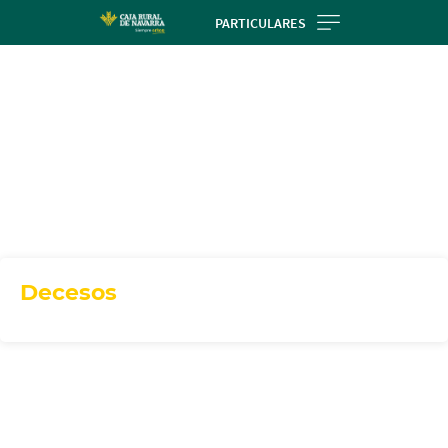
Skip
PARTICULARES
to
main
contentt
Decesos