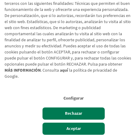
terceros con las siguientes finalidades: Técnicas que permiten el buen
funcionamiento de la web y ofrecerte una experiencia personalizada.
De personalización, que si lo autorizas, recordarán tus preferencias en
el sitio web. Estadísticas, que si lo autorizas, analizarán tu visita al sitio
web con fines estadísticos. De marketing o publicidad
comportamental las cuales analizarán tu visita al sitio web con la
finalidad de analizar tu perfil, ofrecerte publicidad, personalizar los
anuncios y medir su efectividad. Puedes aceptar el uso de todas las
cookies pulsando el botón ACEPTAR, para rechazar o configurar
puede pulsar el botón CONFIGURAR y, para rechazar todas las cookies
opcionales puede pulsar el botón RECHAZAR. Pulsa para obtener
MÁS INFORMACIÓN
. Consulta
aquí
la política de privacidad de
Google.
Aviso legal
Política de cookies
Protección de datos
Tipos de cambio
© Caja Rural de Navarra, 2026. Todos los derechos reservados.
Configurar
Rechazar
Hazte cliente
Acceso cliente
Aceptar