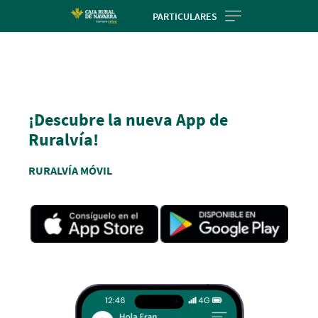
Skip
PARTICULARES
to
Cargando
main
contenido,
contentt
por
favor
espere...
¡Descubre la nueva App de
Ruralvía!
RURALVÍA MÓVIL