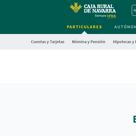
N
PARTICULARES
AUTÓNO
Cuentas y Tarjetas
Nómina y Pensión
Hipotecas y
Cargando
contenido,
Cargando
por
contenido,
favor
por
espere...
favor
espere...