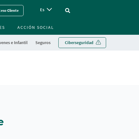
Es
Vinculo - Buscar en la web
eso Cliente
ES
ACCIÓN SOCIAL
enes e Infantil
Seguros
Ciberseguridad
e