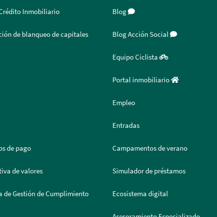
Crédito Inmobiliario
Blog
ión de blanqueo de capitales
Blog Acción Social
Equipo Ciclista
Portal inmobiliario
Empleo
Entradas
os de pago
Campamentos de verano
iva de valores
Simulador de préstamos
a de Gestión de Cumplimiento
Ecosistema digital
Asesoramiento Especializado