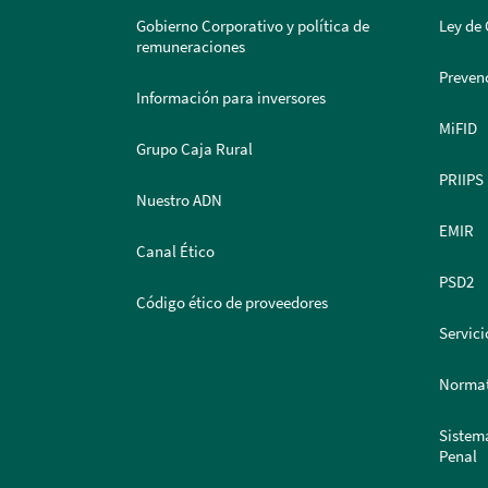
Gobierno Corporativo y política de
Ley de 
remuneraciones
Prevenc
Información para inversores
MiFID
Grupo Caja Rural
PRIIPS
Nuestro ADN
EMIR
Canal Ético
PSD2
Código ético de proveedores
Servici
Normat
Sistem
Penal