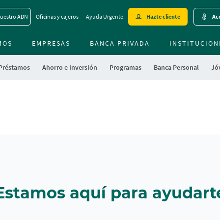
Skip
uestro ADN
Oficinas y cajeros
Ayuda Urgente
Hazte cliente
Acc
to
main
MOS
EMPRESAS
BANCA PRIVADA
contentt
INSTITUCION
 Préstamos
Ahorro e Inversión
Programas
Banca Personal
Jóv
Estamos aquí para ayudart