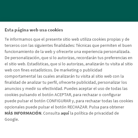
Esta página web usa cookies
Te informamos que el presente sitio web utiliza cookies propias y de
terceros con las siguientes finalidades: Técnicas que permiten el buen
funcionamiento de la web y ofrecerte una experiencia personalizada.
De personalización, que si lo autorizas, recordarán tus preferencias en
el sitio web. Estadísticas, que si lo autorizas, analizarán tu visita al sitio
web con fines estadísticos. De marketing o publicidad
comportamental las cuales analizarán tu visita al sitio web con la
finalidad de analizar tu perfil, ofrecerte publicidad, personalizar los
anuncios y medir su efectividad. Puedes aceptar el uso de todas las
cookies pulsando el botón ACEPTAR, para rechazar o configurar
puede pulsar el botón CONFIGURAR y, para rechazar todas las cookies
opcionales puede pulsar el botón RECHAZAR. Pulsa para obtener
MÁS INFORMACIÓN
. Consulta
aquí
la política de privacidad de
Google.
Aviso legal
Política de cookies
Protección de datos
Tipos de cambio
© Caja Rural de Navarra, 2026. Todos los derechos reservados.