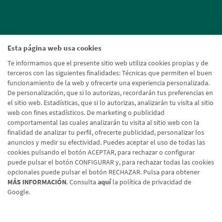
Esta página web usa cookies
Te informamos que el presente sitio web utiliza cookies propias y de
terceros con las siguientes finalidades: Técnicas que permiten el buen
funcionamiento de la web y ofrecerte una experiencia personalizada.
De personalización, que si lo autorizas, recordarán tus preferencias en
el sitio web. Estadísticas, que si lo autorizas, analizarán tu visita al sitio
web con fines estadísticos. De marketing o publicidad
comportamental las cuales analizarán tu visita al sitio web con la
finalidad de analizar tu perfil, ofrecerte publicidad, personalizar los
anuncios y medir su efectividad. Puedes aceptar el uso de todas las
cookies pulsando el botón ACEPTAR, para rechazar o configurar
puede pulsar el botón CONFIGURAR y, para rechazar todas las cookies
opcionales puede pulsar el botón RECHAZAR. Pulsa para obtener
MÁS INFORMACIÓN
. Consulta
aquí
la política de privacidad de
Google.
Aviso legal
Política de cookies
Protección de datos
Tipos de cambio
© Caja Rural de Navarra, 2026. Todos los derechos reservados.