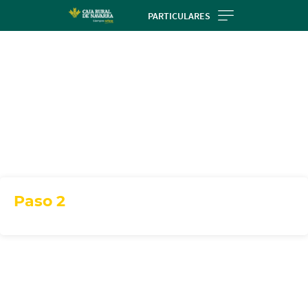
Skip
PARTICULARES
to
main
contentt
Paso 2