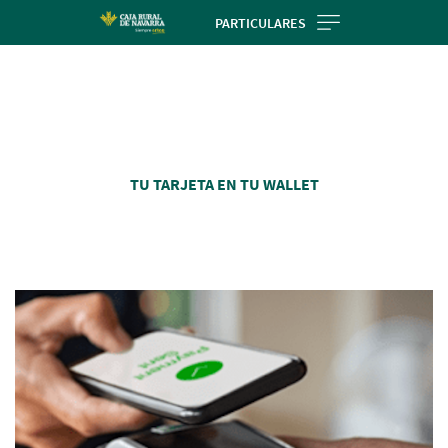
Skip
PARTICULARES
to
Cargando
main
contenido,
contentt
por
favor
espere...
TU TARJETA EN TU WALLET