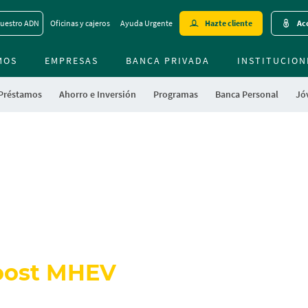
Skip
uestro ADN
Oficinas y cajeros
Ayuda Urgente
Hazte cliente
Acc
to
main
MOS
EMPRESAS
BANCA PRIVADA
contentt
INSTITUCION
 Préstamos
Ahorro e Inversión
Programas
Banca Personal
Jóv
Boost MHEV