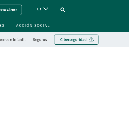
Es
Vinculo - Buscar en la web
eso Cliente
ES
ACCIÓN SOCIAL
enes e Infantil
Seguros
Ciberseguridad