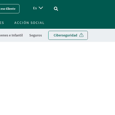
Es
Vinculo - Buscar en la web
eso Cliente
ES
ACCIÓN SOCIAL
enes e Infantil
Seguros
Ciberseguridad