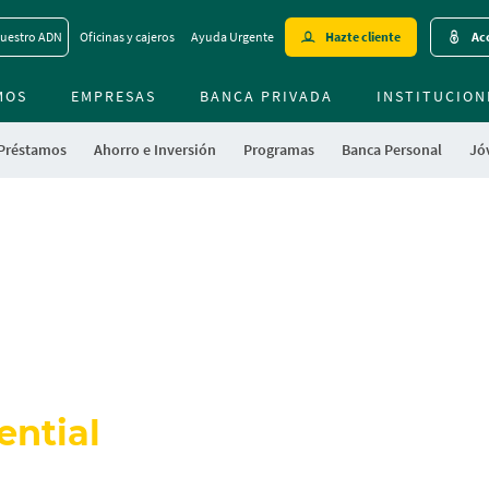
Skip
uestro ADN
Oficinas y cajeros
Ayuda Urgente
Hazte cliente
Acc
to
main
MOS
EMPRESAS
BANCA PRIVADA
contentt
INSTITUCION
 Préstamos
Ahorro e Inversión
Programas
Banca Personal
Jóv
ential