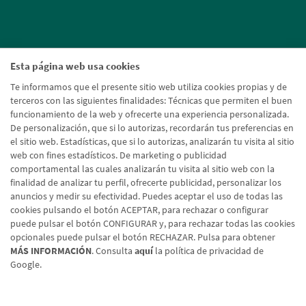
Esta página web usa cookies
Te informamos que el presente sitio web utiliza cookies propias y de
terceros con las siguientes finalidades: Técnicas que permiten el buen
funcionamiento de la web y ofrecerte una experiencia personalizada.
De personalización, que si lo autorizas, recordarán tus preferencias en
el sitio web. Estadísticas, que si lo autorizas, analizarán tu visita al sitio
web con fines estadísticos. De marketing o publicidad
comportamental las cuales analizarán tu visita al sitio web con la
finalidad de analizar tu perfil, ofrecerte publicidad, personalizar los
anuncios y medir su efectividad. Puedes aceptar el uso de todas las
cookies pulsando el botón ACEPTAR, para rechazar o configurar
puede pulsar el botón CONFIGURAR y, para rechazar todas las cookies
opcionales puede pulsar el botón RECHAZAR. Pulsa para obtener
MÁS INFORMACIÓN
. Consulta
aquí
la política de privacidad de
Google.
Aviso legal
Política de cookies
Protección de datos
Tipos de cambio
© Caja Rural de Navarra, 2026. Todos los derechos reservados.