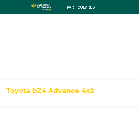
Skip
PARTICULARES
to
main
contentt
Toyota bZ4 Advance 4x2