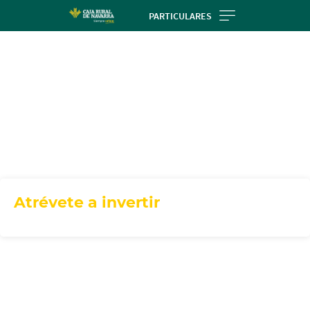
Skip
PARTICULARES
to
main
contentt
Atrévete a invertir