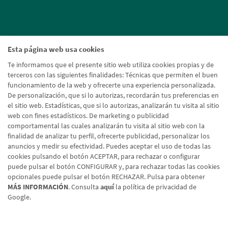
Esta página web usa cookies
Te informamos que el presente sitio web utiliza cookies propias y de
terceros con las siguientes finalidades: Técnicas que permiten el buen
funcionamiento de la web y ofrecerte una experiencia personalizada.
De personalización, que si lo autorizas, recordarán tus preferencias en
el sitio web. Estadísticas, que si lo autorizas, analizarán tu visita al sitio
web con fines estadísticos. De marketing o publicidad
comportamental las cuales analizarán tu visita al sitio web con la
finalidad de analizar tu perfil, ofrecerte publicidad, personalizar los
anuncios y medir su efectividad. Puedes aceptar el uso de todas las
cookies pulsando el botón ACEPTAR, para rechazar o configurar
puede pulsar el botón CONFIGURAR y, para rechazar todas las cookies
opcionales puede pulsar el botón RECHAZAR. Pulsa para obtener
MÁS INFORMACIÓN
. Consulta
aquí
la política de privacidad de
Google.
Aviso legal
Política de cookies
Protección de datos
Tipos de cambio
© Caja Rural de Navarra, 2026. Todos los derechos reservados.