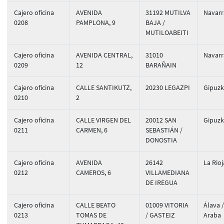
Cajero oficina
AVENIDA
31192 MUTILVA
Navarr
0208
PAMPLONA, 9
BAJA /
MUTILOABEITI
Cajero oficina
AVENIDA CENTRAL,
31010
Navarr
0209
12
BARAÑAIN
Cajero oficina
CALLE SANTIKUTZ,
20230 LEGAZPI
Gipuz
0210
2
Cajero oficina
CALLE VIRGEN DEL
20012 SAN
Gipuz
0211
CARMEN, 6
SEBASTIÁN /
DONOSTIA
Cajero oficina
AVENIDA
26142
La Rioj
0212
CAMEROS, 6
VILLAMEDIANA
DE IREGUA
Cajero oficina
CALLE BEATO
01009 VITORIA
Álava /
0213
TOMAS DE
/ GASTEIZ
Araba