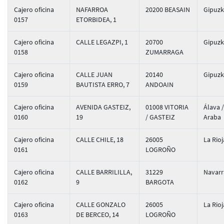
Cajero oficina
NAFARROA
20200 BEASAIN
Gipuz
0157
ETORBIDEA, 1
Cajero oficina
CALLE LEGAZPI, 1
20700
Gipuz
0158
ZUMARRAGA
Cajero oficina
CALLE JUAN
20140
Gipuz
0159
BAUTISTA ERRO, 7
ANDOAIN
Cajero oficina
AVENIDA GASTEIZ,
01008 VITORIA
Álava /
0160
19
/ GASTEIZ
Araba
Cajero oficina
CALLE CHILE, 18
26005
La Rioj
0161
LOGROÑO
Cajero oficina
CALLE BARRILILLA,
31229
Navarr
0162
9
BARGOTA
Cajero oficina
CALLE GONZALO
26005
La Rioj
0163
DE BERCEO, 14
LOGROÑO