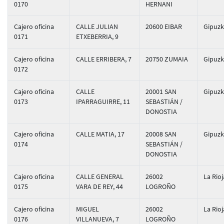
0170
HERNANI
Cajero oficina
CALLE JULIAN
20600 EIBAR
Gipuz
0171
ETXEBERRIA, 9
Cajero oficina
CALLE ERRIBERA, 7
20750 ZUMAIA
Gipuz
0172
Cajero oficina
CALLE
20001 SAN
Gipuz
0173
IPARRAGUIRRE, 11
SEBASTIÁN /
DONOSTIA
Cajero oficina
CALLE MATIA, 17
20008 SAN
Gipuz
0174
SEBASTIÁN /
DONOSTIA
Cajero oficina
CALLE GENERAL
26002
La Rioj
0175
VARA DE REY, 44
LOGROÑO
Cajero oficina
MIGUEL
26002
La Rioj
0176
VILLANUEVA, 7
LOGROÑO