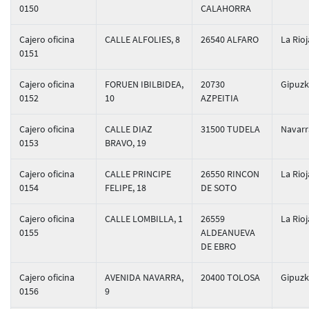
0150
CALAHORRA
Cajero oficina
CALLE ALFOLIES, 8
26540 ALFARO
La Rioj
0151
Cajero oficina
FORUEN IBILBIDEA,
20730
Gipuz
0152
10
AZPEITIA
Cajero oficina
CALLE DIAZ
31500 TUDELA
Navarr
0153
BRAVO, 19
Cajero oficina
CALLE PRINCIPE
26550 RINCON
La Rioj
0154
FELIPE, 18
DE SOTO
Cajero oficina
CALLE LOMBILLA, 1
26559
La Rioj
0155
ALDEANUEVA
DE EBRO
Cajero oficina
AVENIDA NAVARRA,
20400 TOLOSA
Gipuz
0156
9