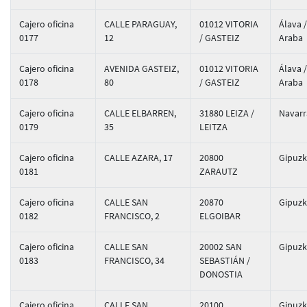
Cajero oficina
CALLE PARAGUAY,
01012 VITORIA
Álava /
0177
12
/ GASTEIZ
Araba
Cajero oficina
AVENIDA GASTEIZ,
01012 VITORIA
Álava /
0178
80
/ GASTEIZ
Araba
Cajero oficina
CALLE ELBARREN,
31880 LEIZA /
Navarr
0179
35
LEITZA
Cajero oficina
CALLE AZARA, 17
20800
Gipuz
0181
ZARAUTZ
Cajero oficina
CALLE SAN
20870
Gipuz
0182
FRANCISCO, 2
ELGOIBAR
Cajero oficina
CALLE SAN
20002 SAN
Gipuz
0183
FRANCISCO, 34
SEBASTIÁN /
DONOSTIA
Cajero oficina
CALLE SAN
20100
Gipuz