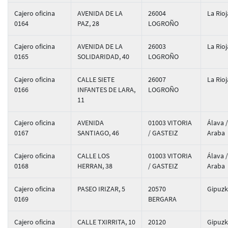
Cajero oficina
AVENIDA DE LA
26004
La Rioj
0164
PAZ, 28
LOGROÑO
Cajero oficina
AVENIDA DE LA
26003
La Rioj
0165
SOLIDARIDAD, 40
LOGROÑO
Cajero oficina
CALLE SIETE
26007
La Rioj
0166
INFANTES DE LARA,
LOGROÑO
11
Cajero oficina
AVENIDA
01003 VITORIA
Álava /
0167
SANTIAGO, 46
/ GASTEIZ
Araba
Cajero oficina
CALLE LOS
01003 VITORIA
Álava /
0168
HERRAN, 38
/ GASTEIZ
Araba
Cajero oficina
PASEO IRIZAR, 5
20570
Gipuz
0169
BERGARA
Cajero oficina
CALLE TXIRRITA, 10
20120
Gipuz