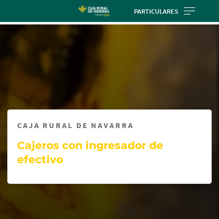
Skip
PARTICULARES
to
Cargando
main
contenido,
contentt
por
favor
espere...
CAJA RURAL DE NAVARRA
Cajeros con ingresador de
efectivo