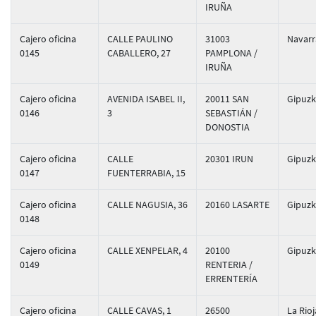
IRUÑA
Cajero oficina
CALLE PAULINO
31003
Navarr
0145
CABALLERO, 27
PAMPLONA /
IRUÑA
Cajero oficina
AVENIDA ISABEL II,
20011 SAN
Gipuz
0146
3
SEBASTIÁN /
DONOSTIA
Cajero oficina
CALLE
20301 IRUN
Gipuz
0147
FUENTERRABIA, 15
Cajero oficina
CALLE NAGUSIA, 36
20160 LASARTE
Gipuz
0148
Cajero oficina
CALLE XENPELAR, 4
20100
Gipuz
0149
RENTERIA /
ERRENTERÍA
Cajero oficina
CALLE CAVAS, 1
26500
La Rioj