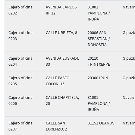
Cajero oficina
AVENIDA CARLOS
31002
Navarr
0202
III, 12
PAMPLONA /
IRUÑA
Cajero oficina
CALLE URBIETA, 8
20006 SAN
Gipuz
0203
SEBASTIÁN /
DONOSTIA
Cajero oficina
AVENIDA EUSKADI,
20110
Gipuz
0204
33
TRINTXERPE
Cajero oficina
CALLE PASEO
20300 IRUN
Gipuz
0205
COLON, 15
Cajero oficina
CALLE CHAPITELA,
31001
Navarr
0206
20
PAMPLONA /
IRUÑA
Cajero oficina
CALLE SAN
31151 OBANOS
Navarr
0207
LORENZO, 2