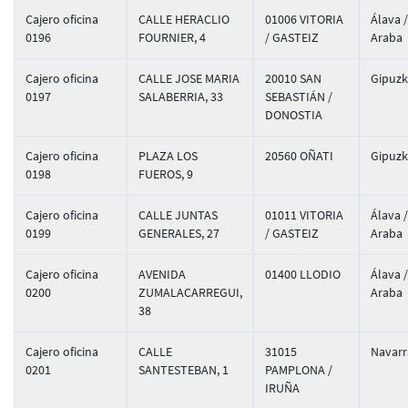
Cajero oficina
CALLE HERACLIO
01006 VITORIA
Álava /
0196
FOURNIER, 4
/ GASTEIZ
Araba
Cajero oficina
CALLE JOSE MARIA
20010 SAN
Gipuz
0197
SALABERRIA, 33
SEBASTIÁN /
DONOSTIA
Cajero oficina
PLAZA LOS
20560 OÑATI
Gipuz
0198
FUEROS, 9
Cajero oficina
CALLE JUNTAS
01011 VITORIA
Álava /
0199
GENERALES, 27
/ GASTEIZ
Araba
Cajero oficina
AVENIDA
01400 LLODIO
Álava /
0200
ZUMALACARREGUI,
Araba
38
Cajero oficina
CALLE
31015
Navarr
0201
SANTESTEBAN, 1
PAMPLONA /
IRUÑA