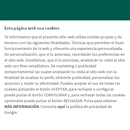
Esta página web usa cookies
Te informamos que el presente sitio web utiliza cookies propias y de
terceros con las siguientes finalidades: Técnicas que permiten el buen
funcionamiento de la web y ofrecerte una experiencia personalizada.
De personalización, que si lo autorizas, recordarán tus preferencias en
el sitio web. Estadísticas, que si lo autorizas, analizarán tu visita al sitio
web con fines estadísticos. De marketing o publicidad
comportamental las cuales analizarán tu visita al sitio web con la
finalidad de analizar tu perfil, ofrecerte publicidad, personalizar los
anuncios y medir su efectividad. Puedes aceptar el uso de todas las
cookies pulsando el botón ACEPTAR, para rechazar o configurar
puede pulsar el botón CONFIGURAR y, para rechazar todas las cookies
opcionales puede pulsar el botón RECHAZAR. Pulsa para obtener
MÁS INFORMACIÓN
. Consulta
aquí
la política de privacidad de
Google.
Aviso legal
Política de cookies
Protección de datos
Tipos de cambio
© Caja Rural de Navarra, 2026. Todos los derechos reservados.