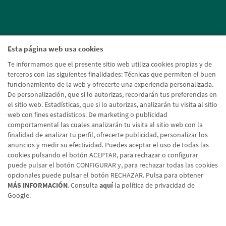
Esta página web usa cookies
Te informamos que el presente sitio web utiliza cookies propias y de
terceros con las siguientes finalidades: Técnicas que permiten el buen
funcionamiento de la web y ofrecerte una experiencia personalizada.
De personalización, que si lo autorizas, recordarán tus preferencias en
el sitio web. Estadísticas, que si lo autorizas, analizarán tu visita al sitio
web con fines estadísticos. De marketing o publicidad
comportamental las cuales analizarán tu visita al sitio web con la
finalidad de analizar tu perfil, ofrecerte publicidad, personalizar los
anuncios y medir su efectividad. Puedes aceptar el uso de todas las
cookies pulsando el botón ACEPTAR, para rechazar o configurar
puede pulsar el botón CONFIGURAR y, para rechazar todas las cookies
opcionales puede pulsar el botón RECHAZAR. Pulsa para obtener
MÁS INFORMACIÓN
. Consulta
aquí
la política de privacidad de
Google.
Aviso legal
Política de cookies
Protección de datos
Tipos de cambio
© Caja Rural de Navarra, 2026. Todos los derechos reservados.