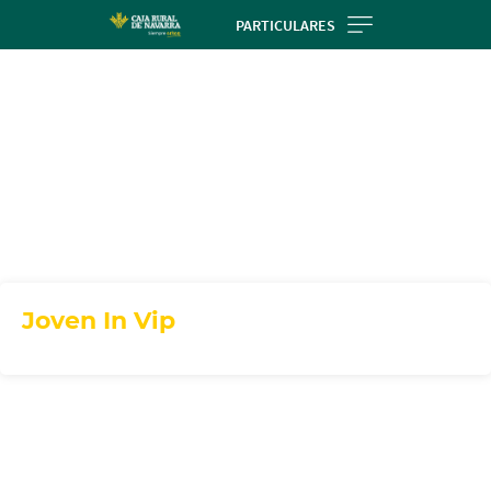
Skip
PARTICULARES
to
main
contentt
Joven In Vip