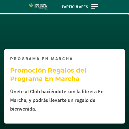
Skip
PARTICULARES
to
Cargando
main
contenido,
contentt
por
favor
espere...
PROGRAMA EN MARCHA
Promoción Regalos del
Programa En Marcha
Únete al Club haciéndote con la libreta En
Marcha, y podrás llevarte un regalo de
bienvenida.