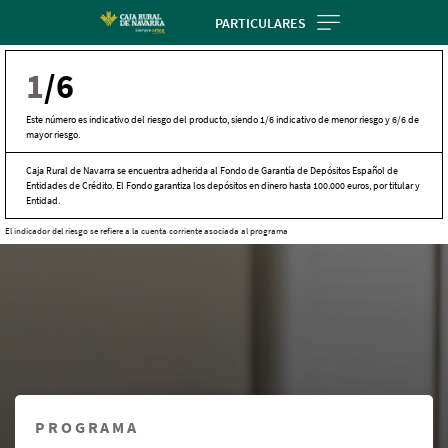
Skip
PARTICULARES
to
main
1
/6
contentt
Este número es indicativo del riesgo del producto, siendo 1/6 indicativo de menor riesgo y 6/6 de
mayor riesgo.
Caja Rural de Navarra se encuentra adherida al Fondo de Garantía de Depósitos Español de
Entidades de Crédito. El Fondo garantiza los depósitos en dinero hasta 100.000 euros, por titular y
Entidad.
El indicador del riesgo se refiere a la cuenta corriente asociada al programa
Cargando
contenido,
por
favor
espere...
PROGRAMA