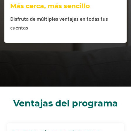
Más cerca, más sencillo
Disfruta de múltiples ventajas en todas tus
cuentas
Cargando
Ventajas del programa
contenido,
por
favor
espere...