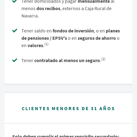
Tener domiciliados y pagar
mensualmente
al
menos
dos recibos
, externos a Caja Rural de
Navarra.
Tener saldo en
fondos de inversión
, o en
planes
de pensiones / EPSV’s
o en
seguros de ahorro
o
(1)
en
valores
.
(2)
Tener
contratado al menos un seguro
.
CLIENTES MENORES DE 31 AÑOS
Solo deben cumplir el primer requisito secundario: