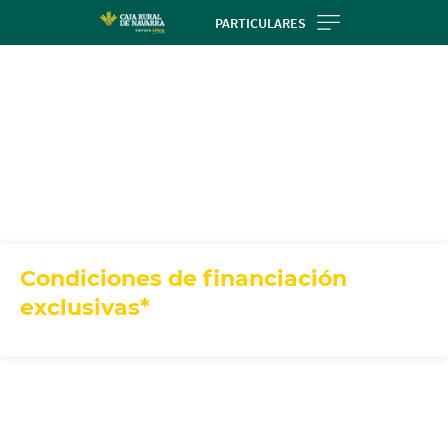
Skip
PARTICULARES
to
main
contentt
Condiciones de financiación
exclusivas*