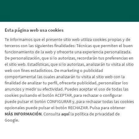
Esta página web usa cookies
Te informamos que el presente sitio web utiliza cookies propias y de
terceros con las siguientes finalidades: Técnicas que permiten el buen
funcionamiento de la web y ofrecerte una experiencia personalizada.
De personalización, que si lo autorizas, recordarán tus preferencias en
el sitio web. Estadísticas, que si lo autorizas, analizarán tu visita al sitio
web con fines estadísticos. De marketing o publicidad
comportamental las cuales analizarán tu visita al sitio web con la
finalidad de analizar tu perfil, ofrecerte publicidad, personalizar los
anuncios y medir su efectividad. Puedes aceptar el uso de todas las
cookies pulsando el botón ACEPTAR, para rechazar o configurar
puede pulsar el botón CONFIGURAR y, para rechazar todas las cookies
opcionales puede pulsar el botón RECHAZAR. Pulsa para obtener
MÁS INFORMACIÓN
. Consulta
aquí
la política de privacidad de
Google.
Aviso legal
Política de cookies
Protección de datos
Tipos de cambio
© Caja Rural de Navarra, 2026. Todos los derechos reservados.