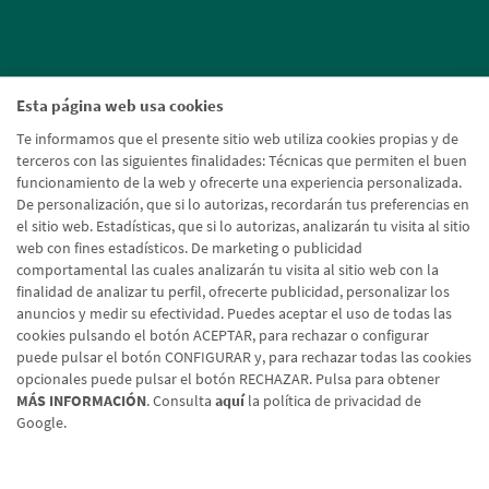
Esta página web usa cookies
Te informamos que el presente sitio web utiliza cookies propias y de
terceros con las siguientes finalidades: Técnicas que permiten el buen
funcionamiento de la web y ofrecerte una experiencia personalizada.
De personalización, que si lo autorizas, recordarán tus preferencias en
el sitio web. Estadísticas, que si lo autorizas, analizarán tu visita al sitio
web con fines estadísticos. De marketing o publicidad
comportamental las cuales analizarán tu visita al sitio web con la
finalidad de analizar tu perfil, ofrecerte publicidad, personalizar los
anuncios y medir su efectividad. Puedes aceptar el uso de todas las
cookies pulsando el botón ACEPTAR, para rechazar o configurar
puede pulsar el botón CONFIGURAR y, para rechazar todas las cookies
opcionales puede pulsar el botón RECHAZAR. Pulsa para obtener
MÁS INFORMACIÓN
. Consulta
aquí
la política de privacidad de
Google.
Aviso legal
Política de cookies
Protección de datos
Tipos de cambio
© Caja Rural de Navarra, 2026. Todos los derechos reservados.