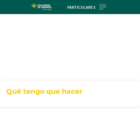
Skip
PARTICULARES
to
main
contentt
Qué tengo que hacer