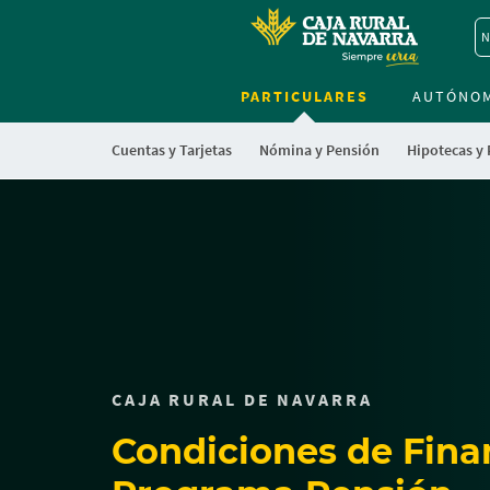
N
PARTICULARES
AUTÓNO
Cuentas y Tarjetas
Nómina y Pensión
Hipotecas y
Cargando
contenido,
por
favor
espere...
CAJA RURAL DE NAVARRA
Condiciones de Fina