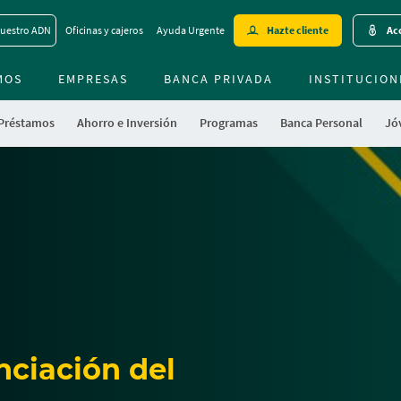
Skip
uestro ADN
Oficinas y cajeros
Ayuda Urgente
Hazte cliente
Acc
to
main
MOS
EMPRESAS
BANCA PRIVADA
contentt
INSTITUCION
 Préstamos
Ahorro e Inversión
Programas
Banca Personal
Jóv
nciación del