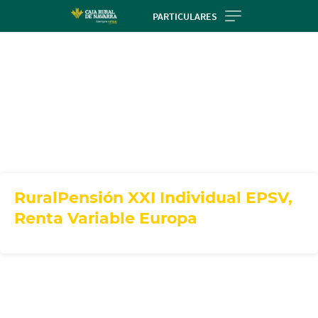
Skip
PARTICULARES
to
main
contentt
RuralPensión XXI Individual EPSV,
Renta Variable Europa