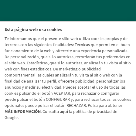
Esta página web usa cookies
Te informamos que el presente sitio web utiliza cookies propias y de
terceros con las siguientes finalidades: Técnicas que permiten el buen
funcionamiento de la web y ofrecerte una experiencia personalizada.
De personalización, que si lo autorizas, recordarán tus preferencias en
el sitio web. Estadísticas, que si lo autorizas, analizarán tu visita al sitio
web con fines estadísticos. De marketing o publicidad
comportamental las cuales analizarán tu visita al sitio web con la
finalidad de analizar tu perfil, ofrecerte publicidad, personalizar los
anuncios y medir su efectividad. Puedes aceptar el uso de todas las
cookies pulsando el botón ACEPTAR, para rechazar o configurar
puede pulsar el botón CONFIGURAR y, para rechazar todas las cookies
opcionales puede pulsar el botón RECHAZAR. Pulsa para obtener
MÁS INFORMACIÓN
. Consulta
aquí
la política de privacidad de
Google.
Aviso legal
Política de cookies
Protección de datos
Tipos de cambio
© Caja Rural de Navarra, 2026. Todos los derechos reservados.