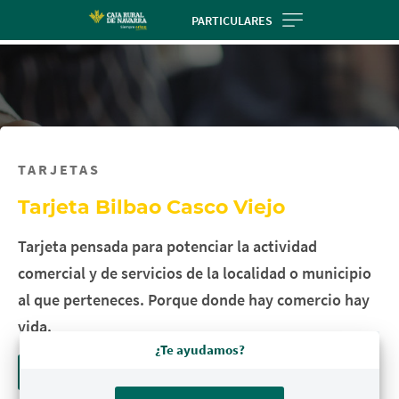
Skip
PARTICULARES
to
main
contentt
TARJETAS
Tarjeta Bilbao Casco Viejo
Tarjeta pensada para potenciar la actividad
comercial y de servicios de la localidad o municipio
al que perteneces. Porque donde hay comercio hay
vida.
¿Te ayudamos?
Más información