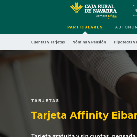
N
PARTICULARES
AUTÓNO
Cuentas y Tarjetas
Nómina y Pensión
Hipotecas y
TARJETAS
Tarjeta Affinity Eiba
Tarjeta gratuita y sin cuotas, pensada