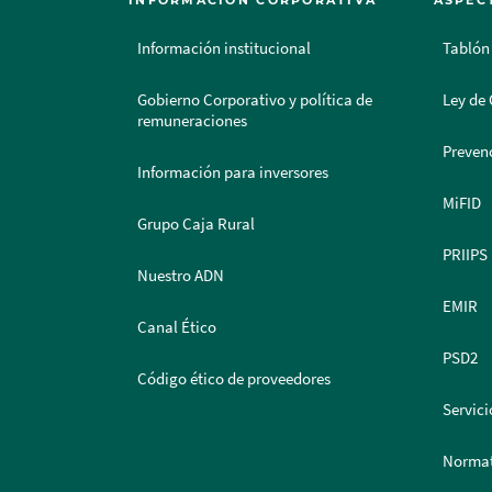
INFORMACIÓN CORPORATIVA
ASPEC
Información institucional
Tablón
Gobierno Corporativo y política de
Ley de 
remuneraciones
Prevenc
Información para inversores
MiFID
Grupo Caja Rural
PRIIPS
Nuestro ADN
EMIR
Canal Ético
PSD2
Código ético de proveedores
Servici
Normat