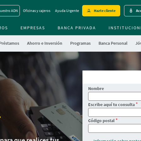
Skip
uestro ADN
Oficinas y cajeros
Ayuda Urgente
Hazte cliente
Acc
to
main
MOS
EMPRESAS
BANCA PRIVADA
contentt
INSTITUCION
 Préstamos
Ahorro e Inversión
Programas
Banca Personal
Jóv
Nombre
Escribe aquí tu consulta
r
Código postal
 para que realices tus