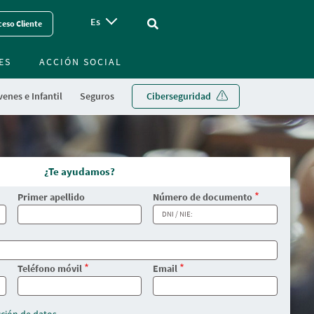
Es
Vinculo - Buscar en la web
eso Cliente
ES
ACCIÓN SOCIAL
enes e Infantil
Seguros
Ciberseguridad
¿Te ayudamos?
Primer apellido
Número de documento
Teléfono móvil
Email