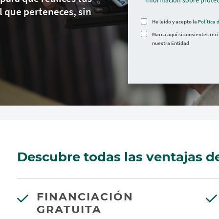
Información sobre protec
l que perteneces, sin
He leído y acepto la
Política 
Marca aquí si consientes rec
nuestra Entidad
Descubre todas las ventajas de
FINANCIACIÓN
GRATUITA