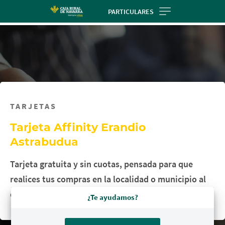
Skip
PARTICULARES
to
main
contentt
TARJETAS
Tarjeta Affinity Erandio
Astrabudua
Tarjeta gratuita y sin cuotas, pensada para que
realices tus compras en la localidad o municipio al
que perteneces, sin complicaciones.
¿Te ayudamos?