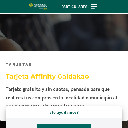
Skip
PARTICULARES
to
main
contentt
TARJETAS
Tarjeta Affinity Galdakao
Tarjeta gratuita y sin cuotas, pensada para que
realices tus compras en la localidad o municipio al
que perteneces, sin complicaciones.
¿Te ayudamos?