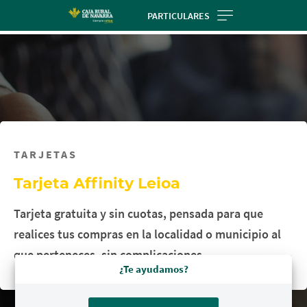
Skip
PARTICULARES
to
main
contentt
TARJETAS
Tarjeta Affinity Leioa
Tarjeta gratuita y sin cuotas, pensada para que
realices tus compras en la localidad o municipio al
que perteneces, sin complicaciones.
¿Te ayudamos?