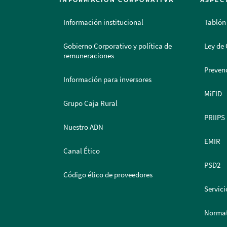
INFORMACIÓN CORPORATIVA
ASPEC
Información institucional
Tablón
Gobierno Corporativo y política de
Ley de 
remuneraciones
Prevenc
Información para inversores
MiFID
Grupo Caja Rural
PRIIPS
Nuestro ADN
EMIR
Canal Ético
PSD2
Código ético de proveedores
Servici
Normat