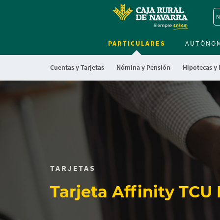
N
PARTICULARES
AUTÓNO
Cuentas y Tarjetas
Nómina y Pensión
Hipotecas y
TARJETAS
Tarjeta Affinity TCU 