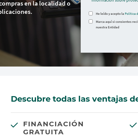
Información sobre protec
 compras en la localidad o
plicaciones.
He leído y acepto la
Política 
Marca aquí si consientes rec
nuestra Entidad
Descubre todas las ventajas de
FINANCIACIÓN
GRATUITA