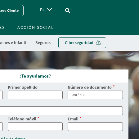
Es
Vinculo - Buscar en la web
eso Cliente
ES
ACCIÓN SOCIAL
enes e Infantil
Seguros
Ciberseguridad
¿Te ayudamos?
Primer apellido
Número de documento
Teléfono móvil
Email