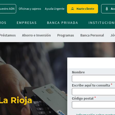
Skip
uestro ADN
Oficinas y cajeros
Ayuda Urgente
Hazte cliente
Acc
to
main
MOS
EMPRESAS
BANCA PRIVADA
contentt
INSTITUCION
 Préstamos
Ahorro e Inversión
Programas
Banca Personal
Jóv
Nombre
Escribe aquí tu consulta
La Rioja
Código postal