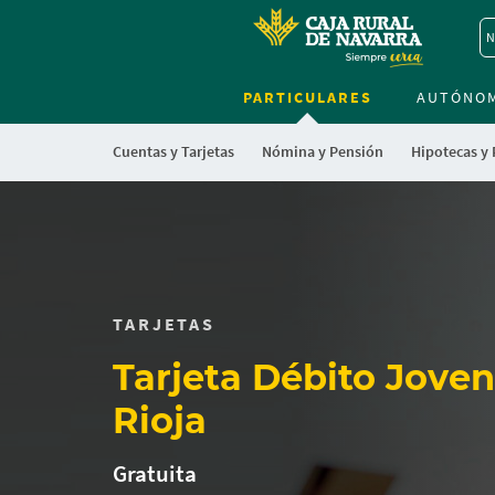
N
PARTICULARES
AUTÓNO
Cuentas y Tarjetas
Nómina y Pensión
Hipotecas y
TARJETAS
Tarjeta Débito Joven
Rioja
Gratuita