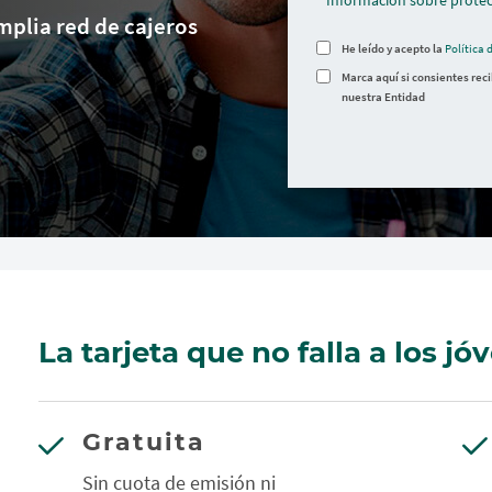
Información sobre protec
mplia red de cajeros
He leído y acepto la
Política 
Marca aquí si consientes rec
nuestra Entidad
La tarjeta que no falla a los jó
Gratuita
Sin cuota de emisión ni