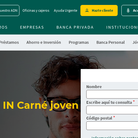
Skip
uestro ADN
Oficinas y cajeros
Ayuda Urgente
Hazte cliente
Acc
to
main
MOS
EMPRESAS
BANCA PRIVADA
contentt
INSTITUCION
 Préstamos
Ahorro e Inversión
Programas
Banca Personal
Jóv
Nombre
 IN Carné joven
Escribe aquí tu consulta
Código postal