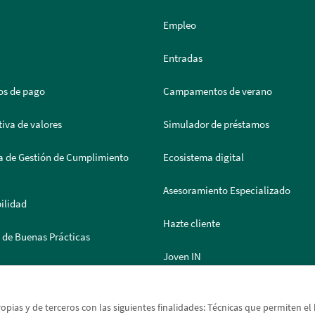
Empleo
Entradas
os de pago
Campamentos de verano
iva de valores
Simulador de préstamos
a de Gestión de Cumplimiento
Ecosistema digital
Asesoramiento Especializado
ilidad
Hazte cliente
 de Buenas Prácticas
Joven IN
 de Documentación
Solicitud de moneda extranjera
ropias y de terceros con las siguientes finalidades: Técnicas que permiten e