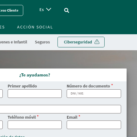
Es
Vinculo - Buscar en la web
eso Cliente
ES
ACCIÓN SOCIAL
enes e Infantil
Seguros
Ciberseguridad
¿Te ayudamos?
Primer apellido
Número de documento
Teléfono móvil
Email