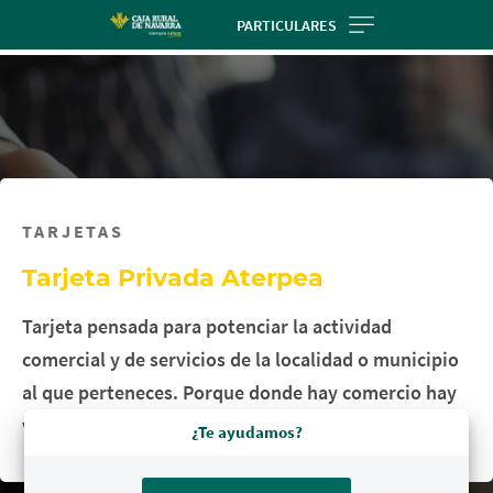
Skip
PARTICULARES
to
main
contentt
TARJETAS
Tarjeta Privada Aterpea
Tarjeta pensada para potenciar la actividad
comercial y de servicios de la localidad o municipio
al que perteneces. Porque donde hay comercio hay
vida.
¿Te ayudamos?