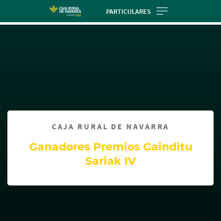
Skip
PARTICULARES
to
Cargando
main
contenido,
contentt
por
favor
espere...
CAJA RURAL DE NAVARRA
Ganadores Premios Gainditu
Sariak IV