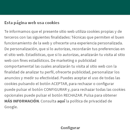
Esta página web usa cookies
Te informamos que el presente sitio web utiliza cookies propias y de
terceros con las siguientes finalidades: Técnicas que permiten el buen
funcionamiento de la web y ofrecerte una experiencia personalizada.
De personalización, que si lo autorizas, recordarán tus preferencias en
el sitio web. Estadísticas, que si lo autorizas, analizarán tu visita al sitio
web con fines estadísticos. De marketing o publicidad
comportamental las cuales analizarán tu visita al sitio web con la
finalidad de analizar tu perfil, ofrecerte publicidad, personalizar los
anuncios y medir su efectividad. Puedes aceptar el uso de todas las
cookies pulsando el botón ACEPTAR, para rechazar o configurar
puede pulsar el botón CONFIGURAR y, para rechazar todas las cookies
opcionales puede pulsar el botón RECHAZAR. Pulsa para obtener
MÁS INFORMACIÓN
. Consulta
aquí
la política de privacidad de
Google.
Aviso legal
Política de cookies
Protección de datos
Tipos de cambio
© Caja Rural de Navarra, 2026. Todos los derechos reservados.
Configurar