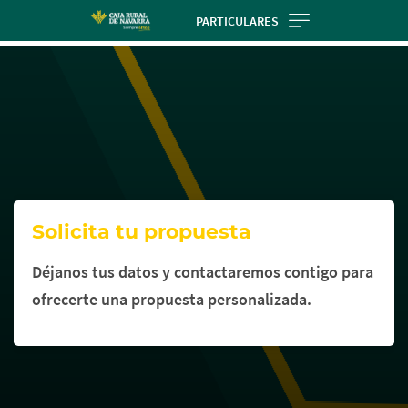
Skip
PARTICULARES
to
Cargando
main
contenido,
contentt
por
favor
espere...
Solicita tu propuesta
Déjanos tus datos y contactaremos contigo para
ofrecerte una propuesta personalizada.