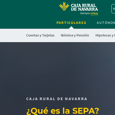
N
PARTICULARES
AUTÓNO
Cuentas y Tarjetas
Nómina y Pensión
Hipotecas y
Cargando
contenido,
por
favor
espere...
CAJA RURAL DE NAVARRA
¿Qué es la SEPA?