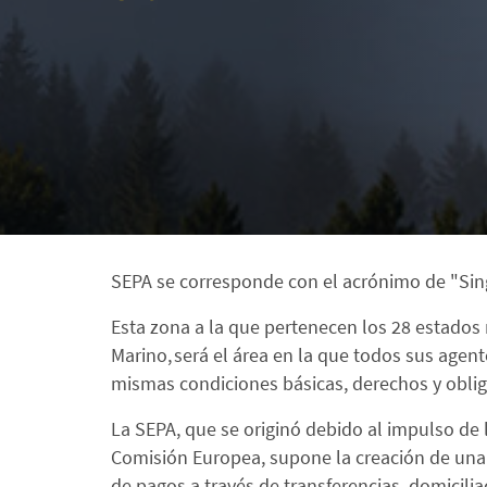
SEPA se corresponde con el acrónimo de "Sing
Esta zona a la que pertenecen los 28 estados
Marino, será el área en la que todos sus age
mismas condiciones básicas, derechos y oblig
La SEPA, que se originó debido al impulso de 
Comisión Europea, supone la creación de una s
de pagos a través de transferencias, domicilia