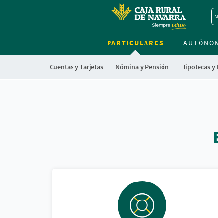
N
PARTICULARES
AUTÓNO
Cuentas y Tarjetas
Nómina y Pensión
Hipotecas y
Cargando
contenido,
por
favor
espere...