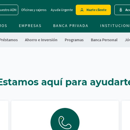
Skip
uestro ADN
Oficinas y cajeros
Ayuda Urgente
Hazte cliente
Acc
to
main
MOS
EMPRESAS
BANCA PRIVADA
contentt
INSTITUCION
 Préstamos
Ahorro e Inversión
Programas
Banca Personal
Jóv
Estamos aquí para ayudart