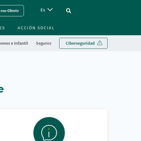
Es
Vinculo - Buscar en la web
eso Cliente
ES
ACCIÓN SOCIAL
enes e Infantil
Seguros
Ciberseguridad
e