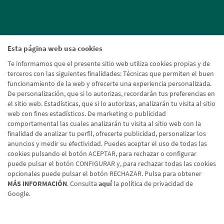
Esta página web usa cookies
Te informamos que el presente sitio web utiliza cookies propias y de
terceros con las siguientes finalidades: Técnicas que permiten el buen
funcionamiento de la web y ofrecerte una experiencia personalizada.
De personalización, que si lo autorizas, recordarán tus preferencias en
el sitio web. Estadísticas, que si lo autorizas, analizarán tu visita al sitio
web con fines estadísticos. De marketing o publicidad
comportamental las cuales analizarán tu visita al sitio web con la
finalidad de analizar tu perfil, ofrecerte publicidad, personalizar los
anuncios y medir su efectividad. Puedes aceptar el uso de todas las
cookies pulsando el botón ACEPTAR, para rechazar o configurar
puede pulsar el botón CONFIGURAR y, para rechazar todas las cookies
opcionales puede pulsar el botón RECHAZAR. Pulsa para obtener
MÁS INFORMACIÓN
. Consulta
aquí
la política de privacidad de
Google.
Aviso legal
Política de cookies
Protección de datos
Tipos de cambio
© Caja Rural de Navarra, 2026. Todos los derechos reservados.