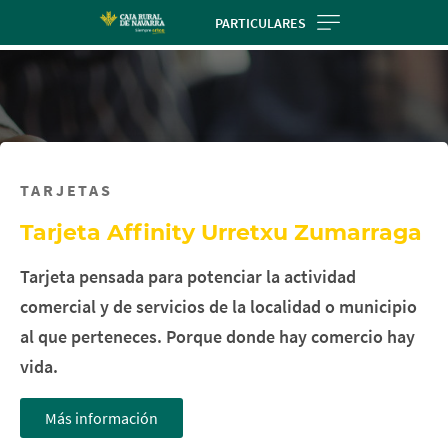
Skip
PARTICULARES
to
main
contentt
TARJETAS
Tarjeta Affinity Urretxu Zumarraga
Tarjeta pensada para potenciar la actividad
comercial y de servicios de la localidad o municipio
al que perteneces. Porque donde hay comercio hay
vida.
Más información