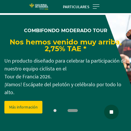
Skip
PARTICULARES
to
Cargando
Cargando
main
contenido,
contenido,
contentt
COMBIFONDO MODERADO TOUR
por
por
favor
favor
Nos hemos venido muy arriba,
espere...
espere...
2,75% TAE *
Un producto diseñado para celebrar la participación de
nuestro equipo ciclista en el
Tour de Francia 2026.
¡Vamos! Escápate del pelotón y celébralo por todo lo
alto.
Más información