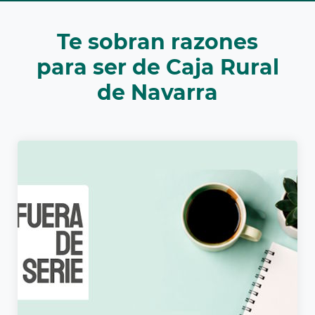
Cargando
Te sobran razones
contenido,
por
para ser de Caja Rural
favor
de Navarra
espere...