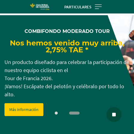
Skip
PARTICULARES
to
Cargando
Cargando
main
contenido,
contenido,
contentt
COMBIFONDO MODERADO TOUR
por
por
favor
favor
Nos hemos venido muy arriba,
espere...
espere...
2,75% TAE *
Un producto diseñado para celebrar la participación de
nuestro equipo ciclista en el
Tour de Francia 2026.
¡Vamos! Escápate del pelotón y celébralo por todo lo
alto.
Más información