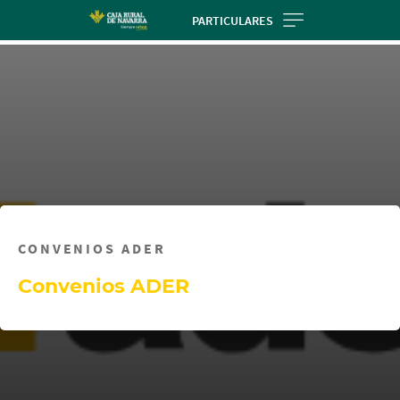
Skip
PARTICULARES
to
main
contentt
CONVENIOS ADER
Convenios ADER