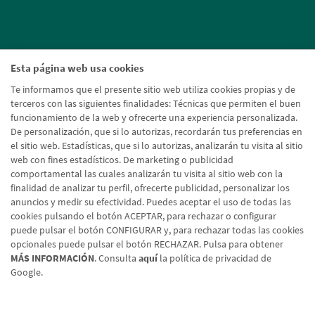
Esta página web usa cookies
Te informamos que el presente sitio web utiliza cookies propias y de
terceros con las siguientes finalidades: Técnicas que permiten el buen
funcionamiento de la web y ofrecerte una experiencia personalizada.
De personalización, que si lo autorizas, recordarán tus preferencias en
el sitio web. Estadísticas, que si lo autorizas, analizarán tu visita al sitio
web con fines estadísticos. De marketing o publicidad
comportamental las cuales analizarán tu visita al sitio web con la
finalidad de analizar tu perfil, ofrecerte publicidad, personalizar los
anuncios y medir su efectividad. Puedes aceptar el uso de todas las
cookies pulsando el botón ACEPTAR, para rechazar o configurar
puede pulsar el botón CONFIGURAR y, para rechazar todas las cookies
opcionales puede pulsar el botón RECHAZAR. Pulsa para obtener
MÁS INFORMACIÓN
. Consulta
aquí
la política de privacidad de
Google.
Aviso legal
Política de cookies
Protección de datos
Tipos de cambio
© Caja Rural de Navarra, 2026. Todos los derechos reservados.