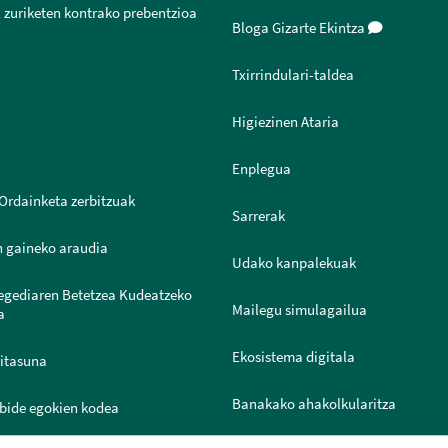
 zuriketen kontrako prebentzioa
Bloga Gizarte Ekintza
Txirrindulari-taldea
Higiezinen Ataria
Enplegua
Ordainketa zerbitzuak
Sarrerak
n gaineko araudia
Udako kanpalekuak
legediaren Betetzea Kudeatzeko
Mailegu simulagailua
a
Ekosistema digitala
ritasuna
Banakako ahakolkularitza
bide egokien kodea