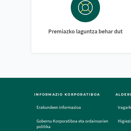
Premiazko laguntza behar dut
INFORMAZIO KORPORATIBOA
ALDER
Erakundeen informazioa
Iragark
Gobernu Korporatiboa eta ordainsarien
Higiezi
politika