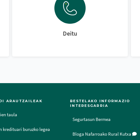
Deitu
DI ARAUTZAILEAK
BESTELAKO INFORMAZIO
INTERESGARRIA
ien taula
Segurtasun Bermea
n kredituari buruzko legea
Bloga Nafarroako Rural Kutxa