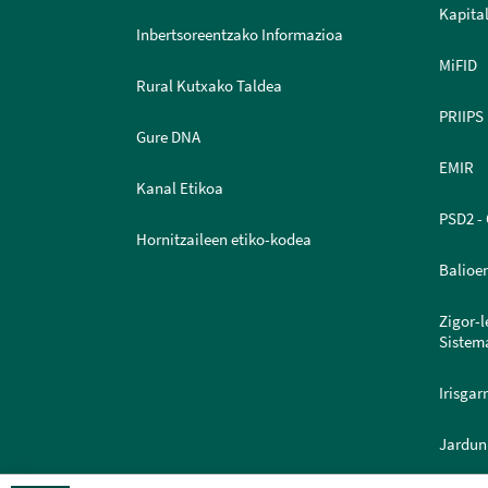
Kapital
Inbertsoreentzako Informazioa
MiFID
Rural Kutxako Taldea
PRIIPS
Gure DNA
EMIR
Kanal Etikoa
PSD2 - 
Hornitzaileen etiko-kodea
Balioe
Zigor-
Sistem
Irisgar
Jardun