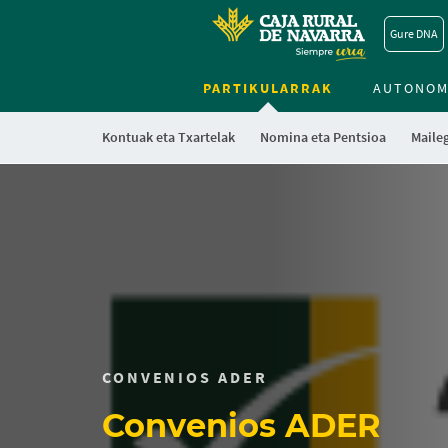
Gure DNA
PARTIKULARRAK
AUTONOM
Kontuak eta Txartelak
Nomina eta Pentsioa
Maile
CONVENIOS ADER
Convenios ADER