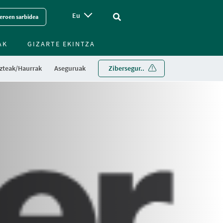
Eu
Vinculo - Buscar en la web
eroen sarbidea
AK
GIZARTE EKINTZA
zteak/Haurrak
Aseguruak
Zibersegur..