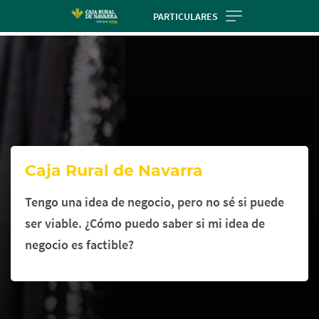
Skip
PARTICULARES
to
Cargando
main
contenido,
contentt
por
favor
espere...
Caja Rural de Navarra
Tengo una idea de negocio, pero no sé si puede
ser viable. ¿Cómo puedo saber si mi idea de
negocio es factible?