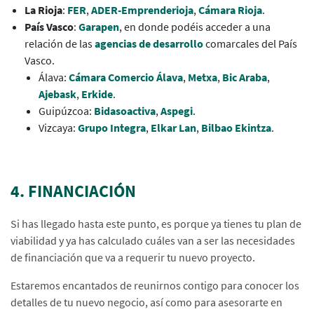
La Rioja
:
FER
,
ADER-Emprenderioja
,
Cámara Rioja
.
País Vasco
:
Garapen
, en donde podéis acceder a una
relación de las
agencias de desarrollo
comarcales del País
Vasco.
Álava:
Cámara Comercio Álava
,
Metxa
,
Bic Araba
,
Ajebask
,
Erkide
.
Guipúzcoa:
Bidasoactiva
,
Aspegi
.
Vizcaya:
Grupo Integra
,
Elkar Lan
,
Bilbao Ekintza
.
4. FINANCIACIÓN
Si has llegado hasta este punto, es porque ya tienes tu plan de
viabilidad y ya has calculado cuáles van a ser las necesidades
de financiación que va a requerir tu nuevo proyecto.
Estaremos encantados de reunirnos contigo para conocer los
detalles de tu nuevo negocio, así como para asesorarte en