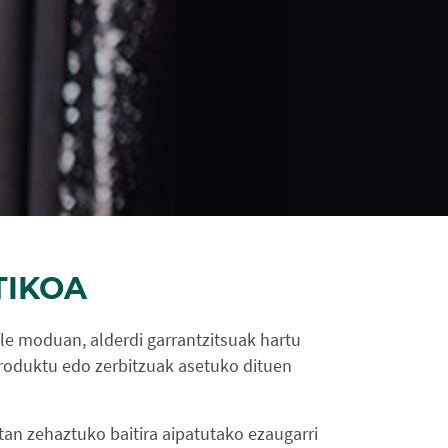
TIKOA
le moduan, alderdi garrantzitsuak hartu
roduktu edo zerbitzuak asetuko dituen
tan zehaztuko baitira aipatutako ezaugarri