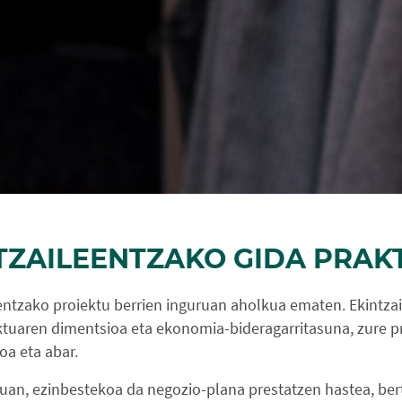
TZAILEENTZAKO GIDA PRAK
ntzako proiektu berrien inguruan aholkua ematen. Ekintzai
ktuaren dimentsioa eta ekonomia-bideragarritasuna, zure p
oa eta abar.
tuan, ezinbestekoa da negozio-plana prestatzen hastea, ber