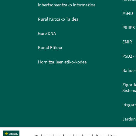
Inbertsoreentzako Informazioa
MiFID
Rural Kutxako Taldea
PRIIPS
Gure DNA
EMIR
Kanal Etikoa
PSD2 - 
Hornitzaileen etiko-kodea
Balioe
Zigor-
Sistem
Irisgar
Jardun
Dokume