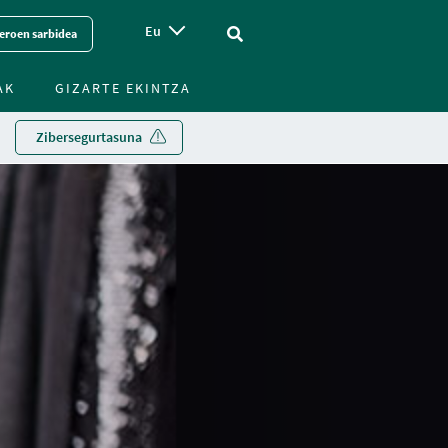
Eu
Vinculo - Buscar en la web
eroen sarbidea
AK
GIZARTE EKINTZA
Zibersegurtasuna