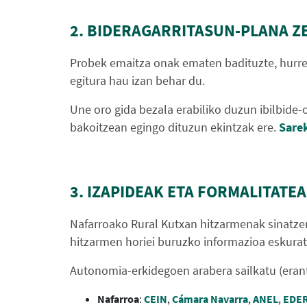
2. BIDERAGARRITASUN-PLANA Z
Probek emaitza onak ematen badituzte, hurre
egitura hau izan behar du.
Une oro gida bezala erabiliko duzun ibilbide-o
bakoitzean egingo dituzun ekintzak ere.
Sarek
3. IZAPIDEAK ETA FORMALITATE
Nafarroako Rural Kutxan hitzarmenak sinatzen
hitzarmen horiei buruzko informazioa eskura
Autonomia-erkidegoen arabera sailkatu (erants
Nafarroa
:
CEIN
,
Cámara Navarra
,
ANEL
,
EDER