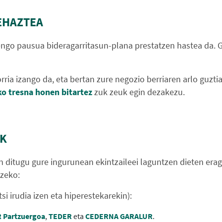
EHAZTEA
ngo pausua bideragarritasun-plana prestatzen hastea da. 
rria izango da, eta bertan zure negozio berriaren arlo guzt
o tresna honen bitartez
zuk zeuk egin dezakezu.
AK
 ditugu gure ingurunean ekintzaileei laguntzen dieten era
tzeko:
i irudia izen eta hiperestekarekin):
 Partzuergoa
,
TEDER
eta
CEDERNA GARALUR
.