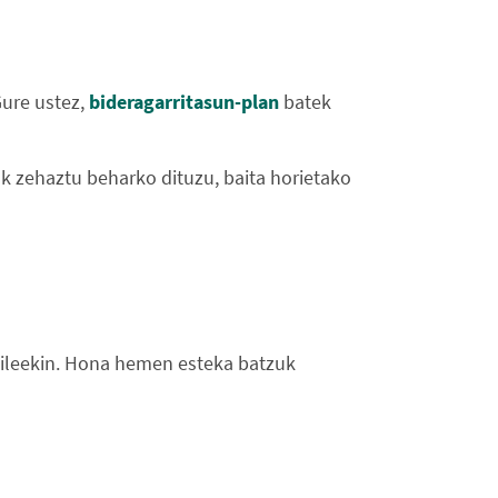
Gure ustez,
bideragarritasun-plan
batek
iak zehaztu beharko dituzu, baita horietako
gileekin. Hona hemen esteka batzuk