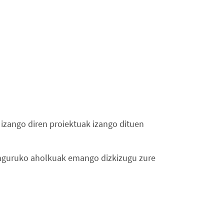
 izango diren proiektuak izango dituen
 inguruko aholkuak emango dizkizugu zure