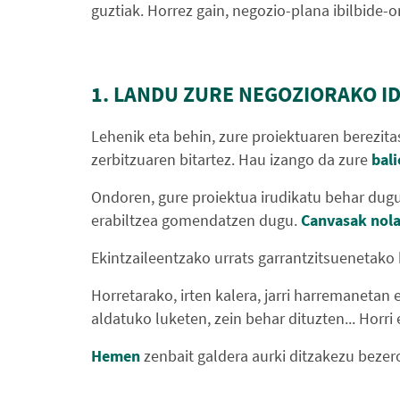
guztiak. Horrez gain, negozio-plana ibilbide-
1. LANDU ZURE NEGOZIORAKO ID
Lehenik eta behin, zure proiektuaren berezit
zerbitzuaren bitartez. Hau izango da zure
bal
Ondoren, gure proiektua irudikatu behar dugu
erabiltzea gomendatzen dugu.
Canvasak nola
Ekintzaileentzako urrats garrantzitsuenetako 
Horretarako, irten kalera, jarri harremanetan
aldatuko luketen, zein behar dituzten... Horr
Hemen
zenbait galdera aurki ditzakezu bezer