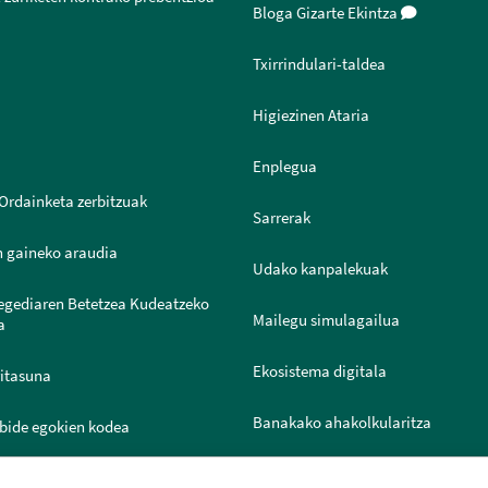
Bloga Gizarte Ekintza
Txirrindulari-taldea
Higiezinen Ataria
Enplegua
Ordainketa zerbitzuak
Sarrerak
n gaineko araudia
Udako kanpalekuak
legediaren Betetzea Kudeatzeko
Mailegu simulagailua
a
Ekosistema digitala
ritasuna
Banakako ahakolkularitza
bide egokien kodea
Joven IN
ntazio Ataria