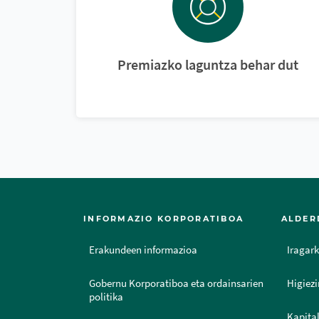
Premiazko laguntza behar dut
INFORMAZIO KORPORATIBOA
ALDER
Erakundeen informazioa
Iragark
Gobernu Korporatiboa eta ordainsarien
Higiezi
politika
Kapital