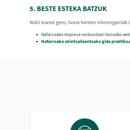
5. BESTE ESTEKA BATZUK
Nahi izanez gero, hona hemen interesgarriak 
Nafarroako enpresa-sorkuntzari buruzko we
Nafarroako ekintzaileentzako gida praktiko