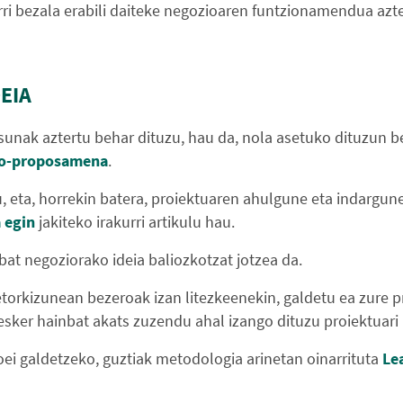
orri bezala erabili daiteke negozioaren funtzionamendua azte
EIA
asunak aztertu behar dituzu, hau da, nola asetuko dituzun
io-proposamena
.
, eta, horrekin batera, proiektuaren ahulgune eta indargun
 egin
jakiteko irakurri artikulu hau.
bat negoziorako ideia baliozkotzat jotzea da.
 etorkizunean bezeroak izan litezkeenekin, galdetu ea zure 
i esker hainbat akats zuzendu ahal izango dituzu proiektuar
oei galdetzeko, guztiak metodologia arinetan oinarrituta
Le