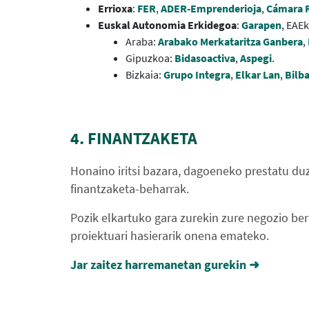
Errioxa
:
FER
,
ADER-Emprenderioja
,
Cámara R
Euskal Autonomia Erkidegoa
:
Garapen
, EAE
Araba:
Arabako Merkataritza Ganbera
,
Gipuzkoa:
Bidasoactiva
,
Aspegi
.
Bizkaia:
Grupo Integra
,
Elkar Lan
,
Bilb
4. FINANTZAKETA
Honaino iritsi bazara, dagoeneko prestatu duz
finantzaketa-beharrak.
Pozik elkartuko gara zurekin zure negozio be
proiektuari hasierarik onena emateko.
Jar zaitez harremanetan gurekin ➜