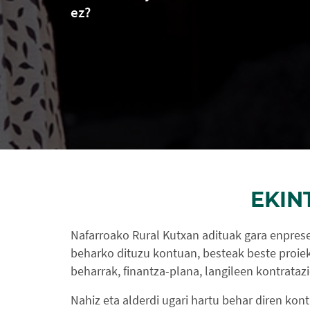
ez?
EKIN
Nafarroako Rural Kutxan adituak gara enprese
beharko dituzu kontuan, besteak beste proie
beharrak, finantza-plana, langileen kontratazi
Nahiz eta alderdi ugari hartu behar diren kon