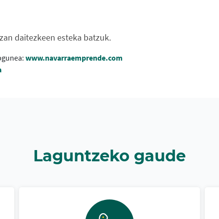
izan daitezkeen esteka batzuk.
bgunea:
www.navarraemprende.com
a
Laguntzeko gaude