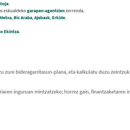
ioja
.
ko eskualdeko
garapen-agentzien
zerrenda.
Metxa
,
Bic Araba
,
Ajebask
,
Erkide
.
ao Ekintza
.
u zure bideragarritasun-plana, eta kalkulatu duzu zeintzuk
rriaren inguruan mintzatzeko; horrez gain, finantzaketaren