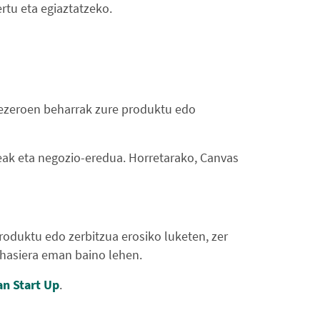
rtu eta egiaztatzeko.
 bezeroen beharrak zure produktu edo
eak eta negozio-eredua. Horretarako, Canvas
produktu edo zerbitzua erosiko luketen, zer
i hasiera eman baino lehen.
an Start Up
.