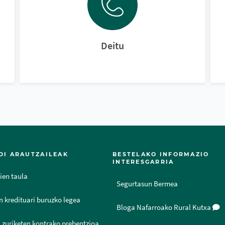
Deitu
DI ARAUTZAILEAK
BESTELAKO INFORMAZIO
INTERESGARRIA
ien taula
Segurtasun Bermea
n kredituari buruzko legea
Bloga Nafarroako Rural Kutxa
 zuriketen kontrako prebentzioa