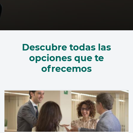
Cargando
contenido,
Descubre todas las
por
favor
opciones que te
espere...
ofrecemos