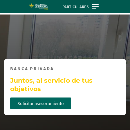
Skip
PARTICULARES
to
Cargando
main
contenido,
contentt
por
favor
espere...
BANCA PRIVADA
Juntos, al servicio de tus
objetivos
Solicitar asesoramiento