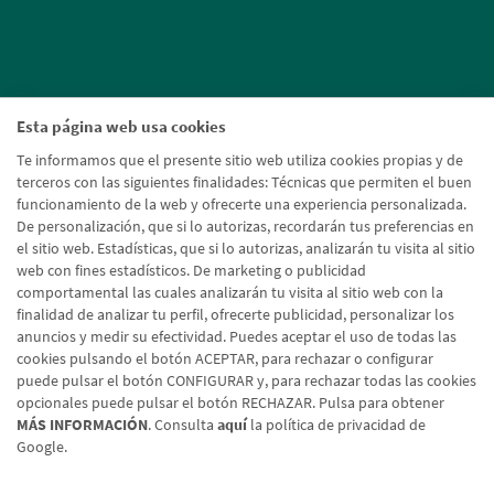
Esta página web usa cookies
Te informamos que el presente sitio web utiliza cookies propias y de
terceros con las siguientes finalidades: Técnicas que permiten el buen
funcionamiento de la web y ofrecerte una experiencia personalizada.
De personalización, que si lo autorizas, recordarán tus preferencias en
el sitio web. Estadísticas, que si lo autorizas, analizarán tu visita al sitio
web con fines estadísticos. De marketing o publicidad
comportamental las cuales analizarán tu visita al sitio web con la
finalidad de analizar tu perfil, ofrecerte publicidad, personalizar los
anuncios y medir su efectividad. Puedes aceptar el uso de todas las
cookies pulsando el botón ACEPTAR, para rechazar o configurar
puede pulsar el botón CONFIGURAR y, para rechazar todas las cookies
opcionales puede pulsar el botón RECHAZAR. Pulsa para obtener
MÁS INFORMACIÓN
. Consulta
aquí
la política de privacidad de
Google.
Aviso legal
Política de cookies
Protección de datos
Tipos de cambio